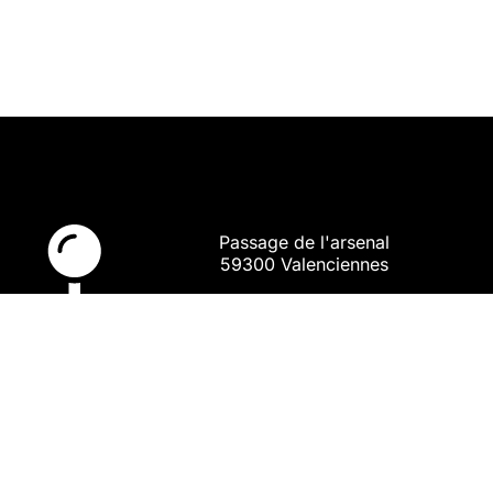
Passage de l'arsenal
59300 Valenciennes
Où nous trouver ?
06 51 59 43 34
HORAIRES
Lundi : ouverture sur demande